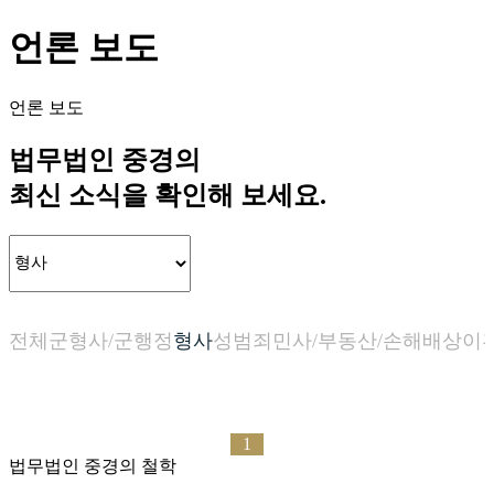
언론 보도
언론 보도
법무법인 중경의
최신 소식을 확인해 보세요.
전체
군형사/군행정
형사
성범죄
민사/부동산/손해배상
이
1
법무법인 중경의 철학