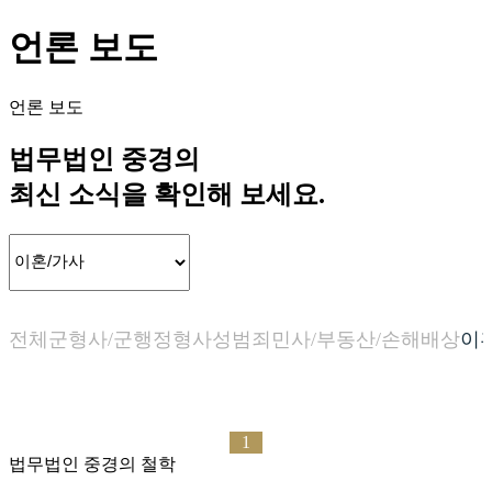
언론 보도
언론 보도
법무법인 중경의
최신 소식을 확인해 보세요.
전체
군형사/군행정
형사
성범죄
민사/부동산/손해배상
이
1
법무법인 중경의 철학